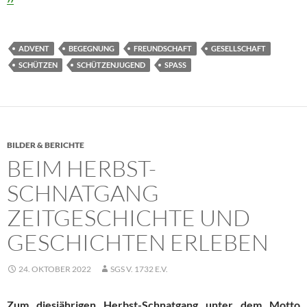
ADVENT
BEGEGNUNG
FREUNDSCHAFT
GESELLSCHAFT
SCHÜTZEN
SCHÜTZENJUGEND
SPASS
BILDER & BERICHTE
BEIM HERBST-
SCHNATGANG
ZEITGESCHICHTE UND
GESCHICHTEN ERLEBEN
24. OKTOBER 2022
SGS V. 1732 E.V.
Zum diesjährigen Herbst-Schnatgang unter dem Motto