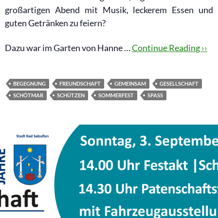
großartigen Abend mit Musik, leckerem Essen und
guten Getränken zu feiern?
Dazu war
im Garten von Hanne …
Continue Reading ››
BEGEGNUNG
FREUNDSCHAFT
GEMEINSAM
GESELLSCHAFT
SCHÖTMAR
SCHÜTZEN
SOMMERFEST
SPASS