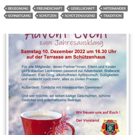
BEGEGNUNG
FREUNDSCHAFT
GESELLSCHAFT
MITEINANDER
SCHNATGANG
SCHÜTZEN
SCHÜTZENJUGEND
TRADITION