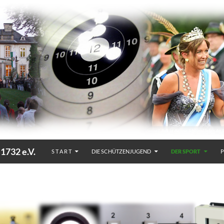
32 e.V.
S T A R T
DIE SCHÜTZENJUGEND
DER SPORT
P