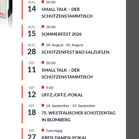
Hervorgehoben
20:00
AUG.
14
SMALL TALK – DER
SCHÜTZENSTAMMTISCH
Hervorgehoben
18:00
AUG.
15
SOMMERFEST 2026
Hervorgehoben
28. August
-
30. August
AUG.
28
SCHÜTZENFEST BAD SALZUFLEN
Hervorgehoben
20:00
SEP.
11
SMALL TALK – DER
SCHÜTZENSTAMMTISCH
Hervorgehoben
9:00
SEP.
12
UFFZ./OFFZ.-POKAL
Hervorgehoben
18. September
-
19. September
SEP.
18
75. WESTFÄLISCHER SCHÜTZENTAG
IN BLOMBERG
Hervorgehoben
Ganztägig
SEP.
27
KREIS DAMEN-POKAL