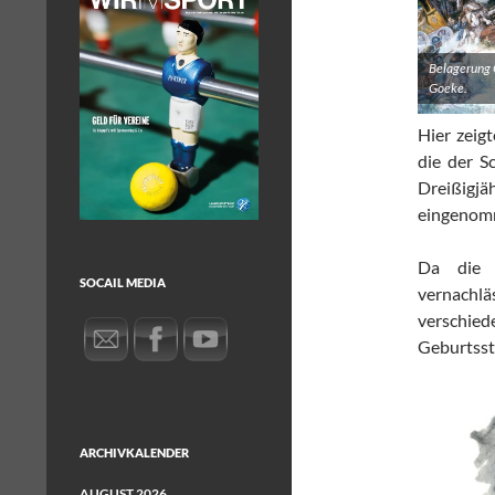
Belagerung 
Goeke.
Hier zeig
die der S
Dreißigj
eingenom
Da die S
SOCAIL MEDIA
vernachl
verschie
Geburtsst
ARCHIVKALENDER
AUGUST 2026