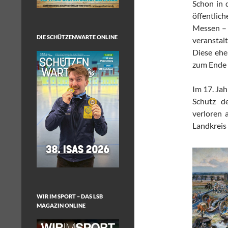
Schon in 
öffentli
Messen – 
DIE SCHÜTZENWARTE ONLINE
veranstal
Diese ehe
zum Ende 
Im 17. Ja
Schutz d
verloren 
Landkreis
WIR IM SPORT – DAS LSB
MAGAZIN ONLINE