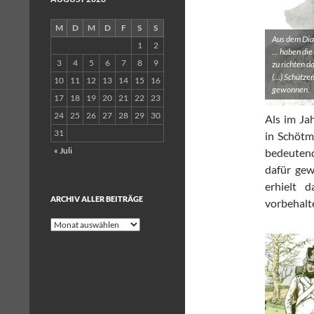
M
D
M
D
F
S
S
Aus dem Dia
1
2
… haben die 
3
4
5
6
7
8
9
zu richten d
(…) Schützen
10
11
12
13
14
15
16
gewonnen.
17
18
19
20
21
22
23
24
25
26
27
28
29
30
Als im Ja
31
in Schötm
« Juli
bedeutend
dafür gew
erhielt 
ARCHIV ALLER BEITRÄGE
vorbehalt
Archiv
aller
Beiträge