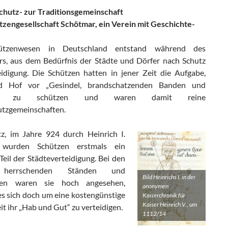
chutz- zur Traditionsgemeinschaft
tzengesellschaft Schötmar, ein Verein mit Geschichte-
ützenwesen in Deutschland entstand während des
ers, aus dem Bedürfnis der Städte und Dörfer nach Schutz
idigung. Die Schützen hatten in jener Zeit die Aufgabe,
 Hof vor „Gesindel, brandschatzenden Banden und
n“ zu schützen und waren damit reine
utzgemeinschaften.
z, im Jahre 924 durch Heinrich I.
, wurden Schützen erstmals ein
r Teil der Städteverteidigung. Bei den
 herrschenden Ständen und
Bild Heinrichs I. in der
ten waren sie hoch angesehen,
anonymen
es sich doch um eine kostengünstige
Kaiserchronik für
Kaiser Heinrich V., um
t ihr „Hab und Gut“ zu verteidigen.
1112/14