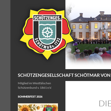
Zum
Inhalt
springen
Suchen
SCHÜTZENGESELLSCHAFT SCHÖTMAR VON 17
Mitglied im Westfälischen
Schützenbund v. 1861 e.V.
SOMMERFEST 2026
DI