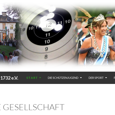
32 e.V.
S T A R T
DIE SCHÜTZENJUGEND
DER SPORT
E GESELLSCHAFT