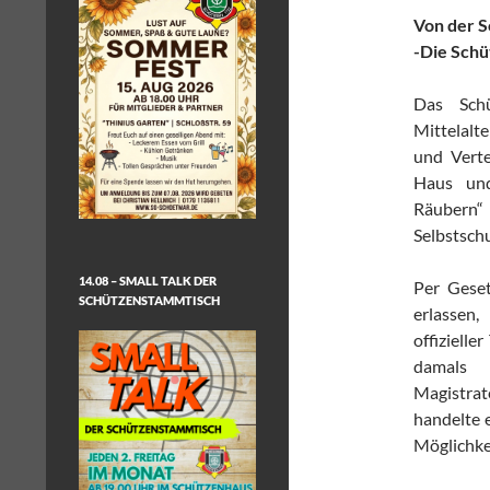
Von der S
-Die Schü
Das Sch
Mittelalt
und Verte
Haus und
Räuber
Selbstsch
14.08 – SMALL TALK DER
Per Geset
SCHÜTZENSTAMMTISCH
erlassen
offizielle
damals
Magistra
handelte 
Möglichkei