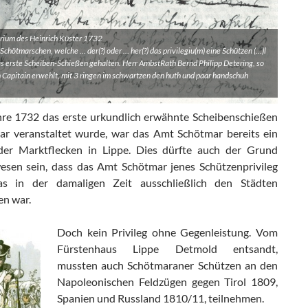
rium des Heinrich Küster 1732
Schötmarschen, welche … der(?) oder … her(?) das privilegiu(m) eine Schützen (…)l
as erste Scheiben-Schießen gehalten. Herr AmbstRath Bernd Philipp Detering, so
 Capitain erwehlt, mit 3 ringen im schwartzen den huth und paar handschuh
hre 1732 das erste urkundlich erwähnte Scheibenschießen
ar veranstaltet wurde, war das Amt Schötmar bereits ein
er Marktflecken in Lippe. Dies dürfte auch der Grund
esen sein, dass das Amt Schötmar jenes Schützenprivileg
das in der damaligen Zeit ausschließlich den Städten
en war.
Doch kein Privileg ohne Gegenleistung. Vom
Fürstenhaus Lippe Detmold entsandt,
mussten auch Schötmaraner Schützen an den
Napoleonischen Feldzügen gegen Tirol 1809,
Spanien und Russland 1810/11, teilnehmen.