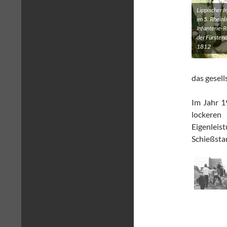
Lippischer I
im 5. Rhein
Infanterie-
der Fürstend
1812
das gesell
Im Jahr 1
lockeren 
Eigenle
Schießsta