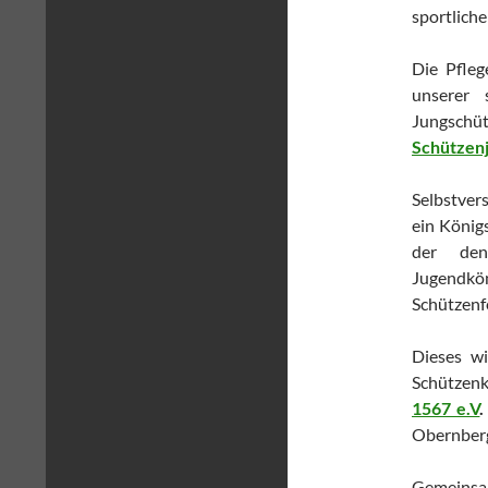
sportliche
Die Pfleg
unserer 
Jungschüt
Schützen
Selbstvers
ein Königs
der den
Jugendkö
Schützenf
Dieses w
Schützen
1567 e.V
.
Obernberg
Gemeinsam