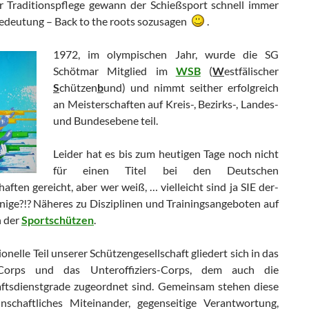
 Traditionspflege gewann der Schießsport schnell immer
edeutung – Back to the roots sozusagen
.
1972, im olympischen Jahr,
wurde die SG
Schötmar Mitglied im
WSB
(
W
estfälischer
S
chützen
b
und) und nimmt seither erfolgreich
an Meisterschaften auf Kreis-, Bezirks-, Landes-
und Bundesebene teil.
Leider hat es bis zum heutigen Tage noch nicht
für einen Titel bei den Deutschen
aften gereicht, aber wer weiß, … vielleicht sind ja SIE der-
enige?!? Näheres zu Disziplinen und Trainingsangeboten auf
n der
Sportschützen
.
ionelle Teil unserer Schützengesellschaft gliedert sich in das
s-Corps und das Unteroffiziers-Corps, dem auch die
tsdienstgrade zugeordnet sind. Gemeinsam stehen diese
nschaftliches Miteinander, gegenseitige Verantwortung,