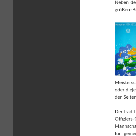
Neben der
größere B
Meistersch
oder diej
den Seite
Der tradit
Offizier
Mannschaf
für gemei