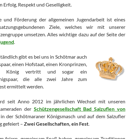
n Erfolg, Respekt und Geselligkeit.
e und Förderung der allgemeinen Jugendarbeit ist eines
satzungsgebundenen Ziele, welches wir mit unserer
zengruppe umsetzen. Alles wichtige dazu auf der Seite der
jugend
.
tändlich gibt es bei uns in Schötmar auch
paar, einen Hofstaat, einen Kronprinzen,
 König vertritt und sogar ein
nigspaar, die alle zwei Jahre zum
est ermittelt werden.
ird seit Anno 2012 im jährlichen Wechsel mit unseren
kameraden der
Schützengesellschaft Bad Salzuflen von
in der Schötmaraner Königsmasch und auf dem Salzufler
 gefeiert –
Zwei Gesellschaften, ein Fest
.
 feiern, gemeinsam Spaß haben, gemeinsam Traditionen