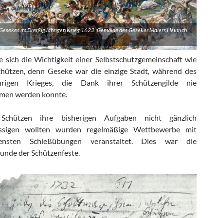
Gesekes im DreißigJährigen Krieg 1622. Gemälde des Geseker Malers Heinrich
te sich die Wichtigkeit einer Selbstschutzgemeinschaft wie
chützen, denn Geseke war die einzige Stadt, während des
ährigen Krieges, die Dank ihrer Schützengilde nie
men werden konnte.
chützen ihre bisherigen Aufgaben nicht gänzlich
ässigen wollten wurden regelmäßige Wettbewerbe mit
densten Schießübungen veranstaltet. Dies war die
unde der Schützenfeste.