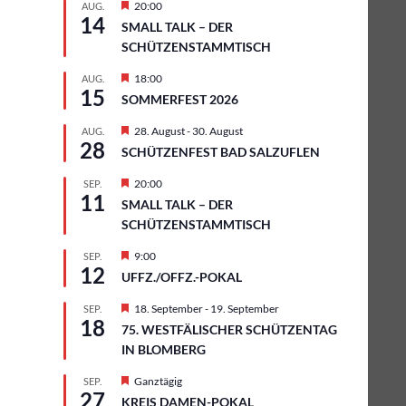
Hervorgehoben
20:00
AUG.
14
SMALL TALK – DER
SCHÜTZENSTAMMTISCH
Hervorgehoben
18:00
AUG.
15
SOMMERFEST 2026
Hervorgehoben
28. August
-
30. August
AUG.
28
SCHÜTZENFEST BAD SALZUFLEN
Hervorgehoben
20:00
SEP.
11
SMALL TALK – DER
SCHÜTZENSTAMMTISCH
Hervorgehoben
9:00
SEP.
12
UFFZ./OFFZ.-POKAL
Hervorgehoben
18. September
-
19. September
SEP.
18
75. WESTFÄLISCHER SCHÜTZENTAG
IN BLOMBERG
Hervorgehoben
Ganztägig
SEP.
27
KREIS DAMEN-POKAL