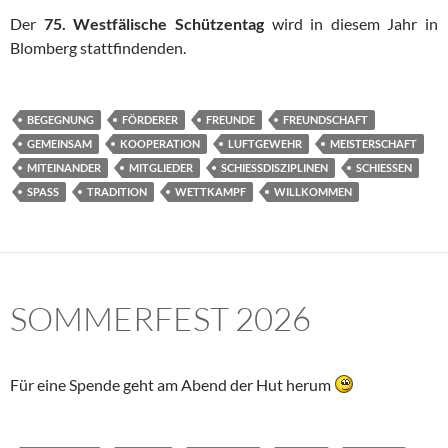
Der
75. Westfälische Schützentag
wird in diesem Jahr in
Blomberg stattfindenden.
BEGEGNUNG
FÖRDERER
FREUNDE
FREUNDSCHAFT
GEMEINSAM
KOOPERATION
LUFTGEWEHR
MEISTERSCHAFT
MITEINANDER
MITGLIEDER
SCHIESSDISZIPLINEN
SCHIESSEN
SPASS
TRADITION
WETTKAMPF
WILLKOMMEN
SOMMERFEST 2026
Für eine Spende geht am Abend der Hut herum