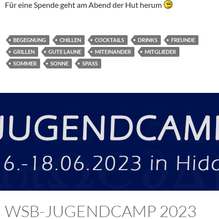
Für eine Spende geht am Abend der Hut herum
BEGEGNUNG
CHILLEN
COCKTAILS
DRINKS
FREUNDE
GRILLEN
GUTE LAUNE
MITEINANDER
MITGLIEDER
SOMMER
SONNE
SPASS
WSB-JUGENDCAMP 2023