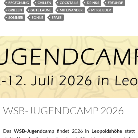
BEGEGNUNG
CHILLEN
COCKTAILS
DRINKS
FREUNDE
GRILLEN
GUTE LAUNE
MITEINANDER
MITGLIEDER
SOMMER
SONNE
SPASS
WSB-JUGENDCAMP 2026
Das
WSB-Jugendcamp
findet 2026 in
Leopoldshöhe
statt