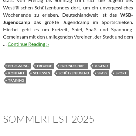
statt. Von Freitag bis Sonntag trifft sich die Jugend des
Westfälischen Schützenbundes dort, um ein unvergessliches
Wochenende zu erleben. Deutschlandweit ist das
WSB-
Jugendcamp
das größte Jugendcamp im Sportschießen.
Hierbei geht es um Freizeit, Spiel, Spaß und Spannung.
Gemeinsam mit den umliegenden Vereinen, der Stadt und dem
…
Continue Reading ››
BEGEGNUNG
FREUNDE
FREUNDSCHAFT
JUGEND
KONTAKT
SCHIESSEN
SCHÜTZENJUGEND
SPASS
SPORT
TRAINING
SOMMERFEST 2025