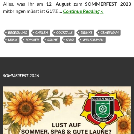
Alles, was Ihr am
12. August
zum
SOMMERFEST 2023
mitbringen müsst ist
GUTE …
Continue Reading ››
BEGEGNUNG
CHILLEN
COCKTAILS
DRINKS
GEMEINSAM
MUSIK
SOMMER
SONNE
SPASS
WILLKOMMEN
SOMMERFEST 2026