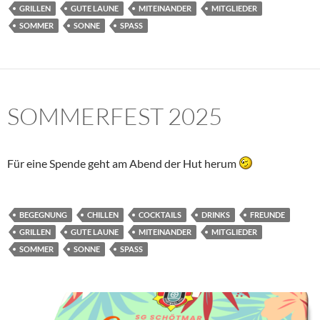
GRILLEN
GUTE LAUNE
MITEINANDER
MITGLIEDER
SOMMER
SONNE
SPASS
SOMMERFEST 2025
Für eine Spende geht am Abend der Hut herum
BEGEGNUNG
CHILLEN
COCKTAILS
DRINKS
FREUNDE
GRILLEN
GUTE LAUNE
MITEINANDER
MITGLIEDER
SOMMER
SONNE
SPASS