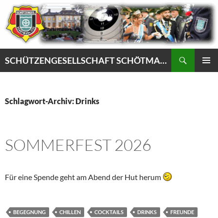
Zum
Inhalt
springen
Suchen
SCHÜTZENGESELLSCHAFT SCHÖTMAR VON 1732 e.V.
PRIMÄR
MENÜ
Schlagwort-Archiv: Drinks
SOMMERFEST 2026
Für eine Spende geht am Abend der Hut herum
BEGEGNUNG
CHILLEN
COCKTAILS
DRINKS
FREUNDE