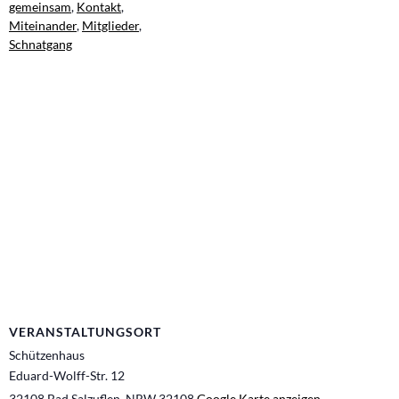
gemeinsam
,
Kontakt
,
Miteinander
,
Mitglieder
,
Schnatgang
VERANSTALTUNGSORT
Schützenhaus
Eduard-Wolff-Str. 12
32108 Bad Salzuflen
,
NRW
32108
Google Karte anzeigen