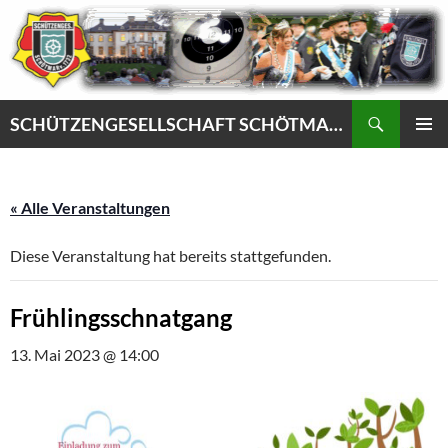
Zum
Inhalt
springen
Suchen
SCHÜTZENGESELLSCHAFT SCHÖTMAR VON 1732 e.V.
PRIMÄR
MENÜ
« Alle Veranstaltungen
Diese Veranstaltung hat bereits stattgefunden.
Frühlingsschnatgang
13. Mai 2023 @ 14:00