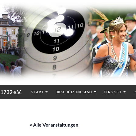
32 e.V.
S T A R T
DIE SCHÜTZENJUGEND
DER SPORT
P
« Alle Veranstaltungen