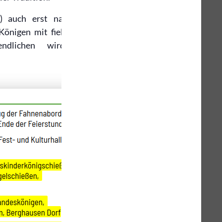
) auch erst nach dem Festzug
 Königen mit fiebern können. Das
ndlichen wird parallel zur