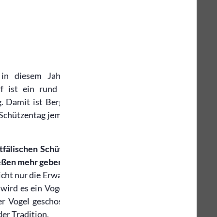
in diesem Jahr in Berghausen
rf ist ein rund 1350 Einwohner
g. Damit ist Berghausen wohl der
e Schützentag jemals stattgefunden
fälischen Schützentages wird es
eßen mehr geben, sondern es wird
nicht nur die Erwachsenen, sondern
r wird es ein Vogelschießen geben:
er Vogel geschossen. Damit steht
er Tradition.