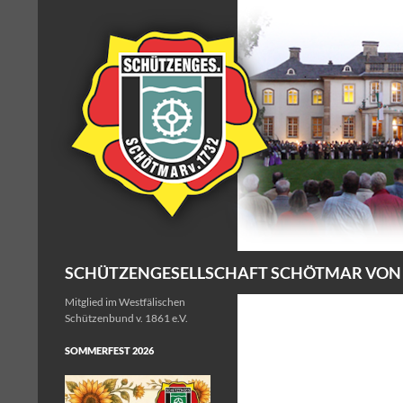
Zum
Inhalt
springen
Suchen
SCHÜTZENGESELLSCHAFT SCHÖTMAR VON 17
Mitglied im Westfälischen
Schützenbund v. 1861 e.V.
SOMMERFEST 2026