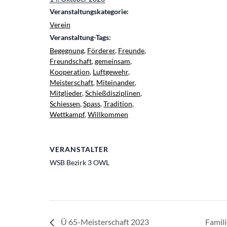
Veranstaltungskategorie:
Verein
Veranstaltung-Tags:
Begegnung
,
Förderer
,
Freunde
,
Freundschaft
,
gemeinsam
,
Kooperation
,
Luftgewehr
,
Meisterschaft
,
Miteinander
,
Mitglieder
,
Schießdisziplinen
,
Schiessen
,
Spass
,
Tradition
,
Wettkampf
,
Willkommen
VERANSTALTER
WSB Bezirk 3 OWL
Ü 65-Meisterschaft 2023
Famil