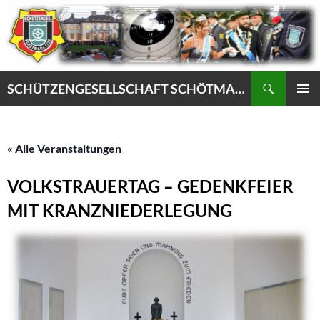
Zum
Inhalt
springen
Suchen
SCHÜTZENGESELLSCHAFT SCHÖTMAR VON 1732 e.V.
PRIMÄR
MENÜ
« Alle Veranstaltungen
VOLKSTRAUERTAG – GEDENKFEIER
MIT KRANZNIEDERLEGUNG
15. November @ 11:00