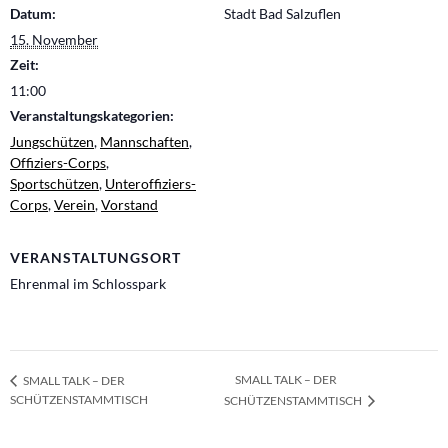
Datum:
Stadt Bad Salzuflen
15. November
Zeit:
11:00
Veranstaltungskategorien:
Jungschützen
,
Mannschaften
,
Offiziers-Corps
,
Sportschützen
,
Unteroffiziers-
Corps
,
Verein
,
Vorstand
VERANSTALTUNGSORT
Ehrenmal im Schlosspark
SMALL TALK – DER
SMALL TALK – DER
SCHÜTZENSTAMMTISCH
SCHÜTZENSTAMMTISCH