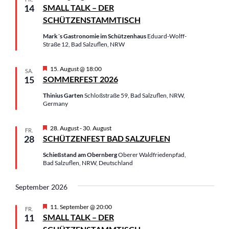
n
n
u
e
14
SMALL TALK – DER
s
s
r
m
SCHÜTZENSTAMMTISCH
v
t
t
w
o
a
a
Mark´s Gastronomie im Schützenhaus
Eduard-Wolff-
r
ä
Straße 12, Bad Salzuflen, NRW
g
l
l
h
e
t
t
h
l
H
15. August @ 18:00
o
u
SA.
u
e
e
15
SOMMERFEST 2026
b
n
n
r
e
n
v
n
Thinius Garten
Schloßstraße 59, Bad Salzuflen, NRW,
g
g
.
o
Germany
e
A
r
g
n
n
e
H
28. August
-
30. August
FR.
S
s
h
e
28
SCHÜTZENFEST BAD SALZUFLEN
o
r
u
i
b
v
Schießstand am Obernberg
Oberer Waldfriedenpfad,
c
c
e
o
Bad Salzuflen, NRW, Deutschland
n
r
h
h
g
e
t
e
September 2026
h
u
e
o
n
H
n
11. September @ 20:00
FR.
b
e
11
SMALL TALK – DER
e
d
-
r
n