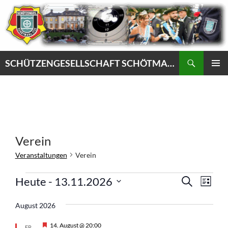
Zum
Inhalt
springen
Suchen
SCHÜTZENGESELLSCHAFT SCHÖTMAR VON 1732 e.V.
PRIMÄR
MENÜ
Verein
Veranstaltungen
Verein
Veranstaltungen
V
V
Heute
 - 
13.11.2026
S
L
e
U
e
D
I
C
r
r
S
August 2026
a
H
a
T
a
E
t
E
H
14. August @ 20:00
FR.