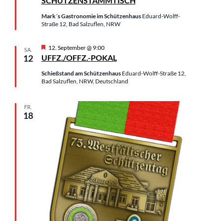
SCHÜTZENSTAMMTISCH
A
v
N
o
n
a
Mark´s Gastronomie im Schützenhaus
Eduard-Wolff-
r
Straße 12, Bad Salzuflen, NRW
s
g
v
e
i
i
h
H
12. September @ 9:00
c
o
g
SA.
e
12
UFFZ./OFFZ.-POKAL
b
h
a
r
e
v
t
n
t
Schießstand am Schützenhaus
Eduard-Wolff-Straße 12,
o
Bad Salzuflen, NRW, Deutschland
e
i
r
g
n
o
e
FR.
,
n
h
18
o
N
b
a
e
n
v
i
g
a
t
i
o