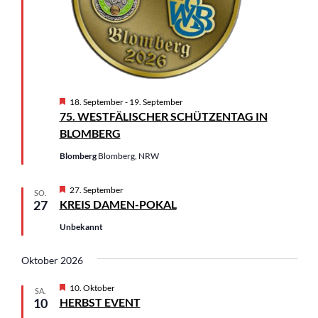
n
H
18. September
-
19. September
e
75. WESTFÄLISCHER SCHÜTZENTAG IN
r
BLOMBERG
v
o
Blomberg
Blomberg, NRW
r
g
e
H
27. September
h
SO.
e
27
KREIS DAMEN-POKAL
o
r
b
v
e
Unbekannt
o
n
r
g
Oktober 2026
e
h
H
10. Oktober
SA.
o
e
10
HERBST EVENT
b
r
e