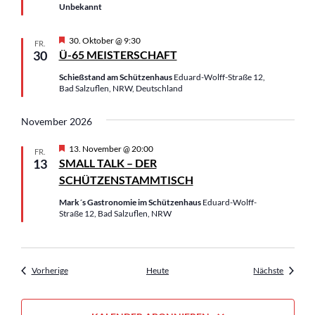
v
Unbekannt
n
o
r
g
H
30. Oktober @ 9:30
FR.
e
e
30
Ü-65 MEISTERSCHAFT
h
r
o
v
Schießstand am Schützenhaus
Eduard-Wolff-Straße 12,
b
o
Bad Salzuflen, NRW, Deutschland
e
r
n
g
e
November 2026
h
o
H
13. November @ 20:00
FR.
b
e
13
SMALL TALK – DER
e
r
n
SCHÜTZENSTAMMTISCH
v
o
Mark´s Gastronomie im Schützenhaus
Eduard-Wolff-
r
Straße 12, Bad Salzuflen, NRW
g
e
h
o
b
Veranstaltungen
Veranst
Vorherige
Heute
Nächste
e
n