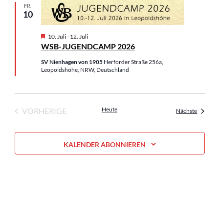
n
FR.
b
10
e
n
H
10. Juli
-
12. Juli
e
WSB-JUGENDCAMP 2026
r
v
SV Nienhagen von 1905
Herforder Straße 256a,
o
Leopoldshöhe, NRW, Deutschland
r
g
e
h
o
Heute
VORHERIGE
Veranst
Nächste
b
VERANSTALTUNGEN
e
n
KALENDER ABONNIEREN