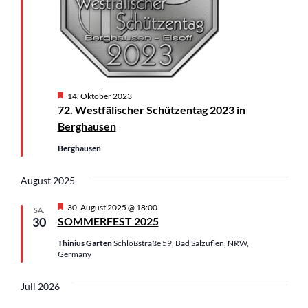
A
N
n
a
s
v
i
i
c
g
h
a
H
14. Oktober 2023
t
t
e
72. Westfälischer Schützentag 2023 in
e
r
i
Berghausen
v
n
o
o
Berghausen
,
r
n
g
N
e
August 2025
a
h
o
v
b
H
30. August 2025 @ 18:00
SA.
i
e
e
30
SOMMERFEST 2025
n
r
g
v
Thinius Garten
Schloßstraße 59, Bad Salzuflen, NRW,
a
o
Germany
r
t
g
i
e
Juli 2026
h
o
o