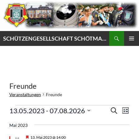
Zum
Inhalt
springen
Suchen
SCHÜTZENGESELLSCHAFT SCHÖTMAR VON 1732 e.V.
PRIMÄR
MENÜ
Freunde
Veranstaltungen
Freunde
Veranstaltungen
V
V
13.05.2023
 - 
07.08.2026
S
L
e
U
e
D
I
C
r
r
S
Mai 2023
a
H
a
T
a
E
t
E
H
13. Mai 2023 @ 14:00
SA.