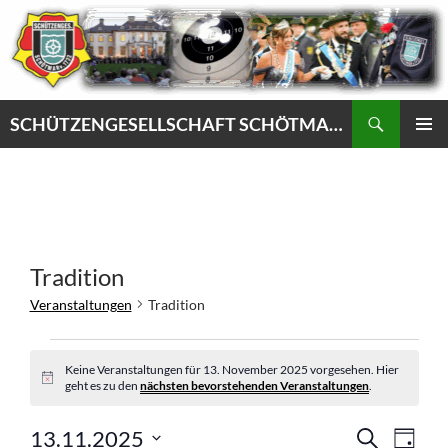
Zum
Inhalt
springen
Suchen
SCHÜTZENGESELLSCHAFT SCHÖTMAR VON 1732 e.V.
PRIMÄR
MENÜ
Tradition
Veranstaltungen
Tradition
Veranstaltungen
für
Keine Veranstaltungen für 13. November 2025 vorgesehen. Hier
H
geht es zu den
nächsten bevorstehenden Veranstaltungen
.
13.
i
November
n
V
V
w
13.11.2025
S
2025
T
e