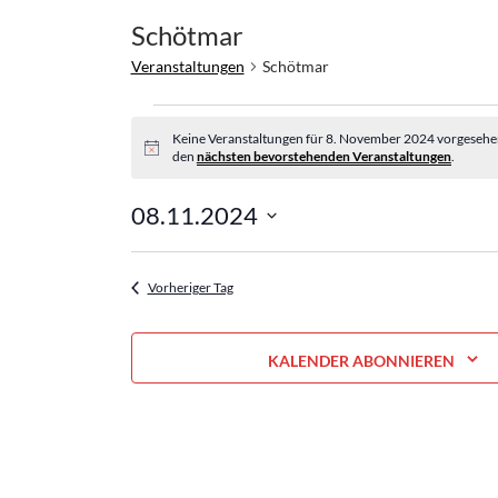
Schötmar
Veranstaltungen
Schötmar
Veranstaltungen
für
Keine Veranstaltungen für 8. November 2024 vorgesehen.
H
den
nächsten bevorstehenden Veranstaltungen
.
8.
i
November
n
w
08.11.2024
2024
e
D
i
s
a
Vorheriger Tag
t
u
m
KALENDER ABONNIEREN
w
ä
h
l
e