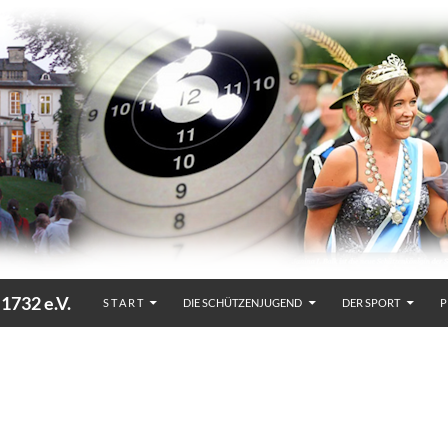
32 e.V.
S T A R T
DIE SCHÜTZENJUGEND
DER SPORT
P