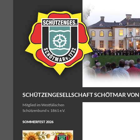
Zum
Inhalt
springen
Suchen
SCHÜTZENGESELLSCHAFT SCHÖTMAR VON 17
Mitglied im Westfälischen
Schützenbund v. 1861 e.V.
SOMMERFEST 2026