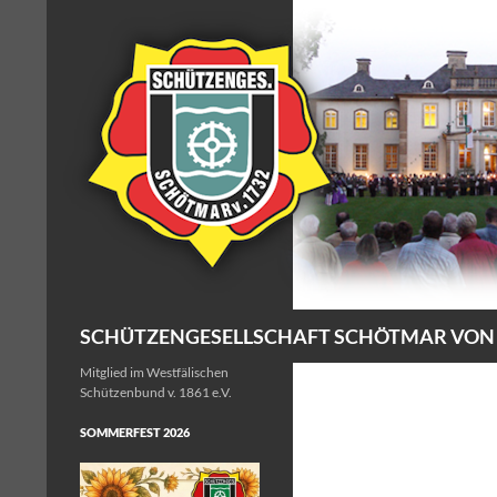
Zum
Inhalt
springen
Suchen
SCHÜTZENGESELLSCHAFT SCHÖTMAR VON 17
Mitglied im Westfälischen
Schützenbund v. 1861 e.V.
SOMMERFEST 2026