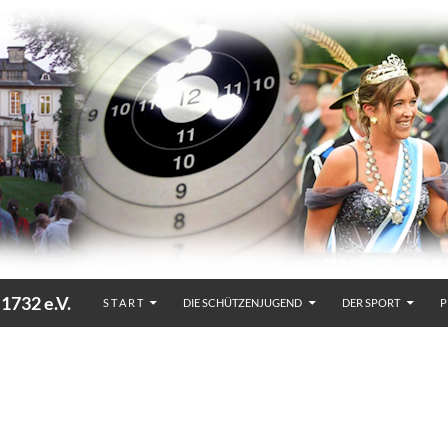
32 e.V.
S T A R T
DIE SCHÜTZENJUGEND
DER SPORT
P