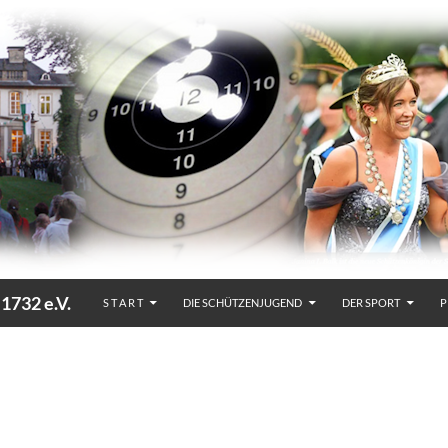
32 e.V.
S T A R T
DIE SCHÜTZENJUGEND
DER SPORT
P