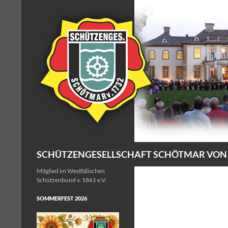
Zum
Inhalt
springen
Suchen
SCHÜTZENGESELLSCHAFT SCHÖTMAR VON 17
Mitglied im Westfälischen
Schützenbund v. 1861 e.V.
SOMMERFEST 2026