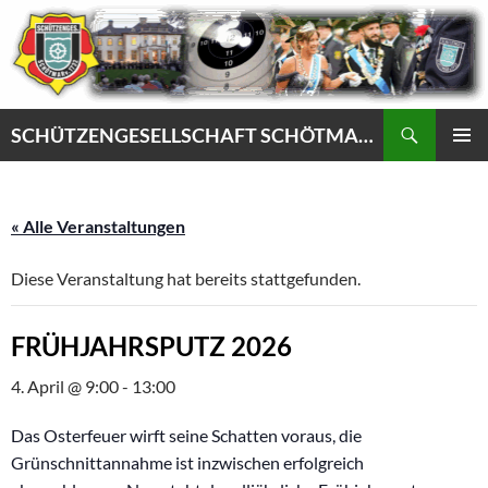
Zum
Inhalt
springen
Suchen
SCHÜTZENGESELLSCHAFT SCHÖTMAR VON 1732 e.V.
PRIMÄR
MENÜ
« Alle Veranstaltungen
Diese Veranstaltung hat bereits stattgefunden.
FRÜHJAHRSPUTZ 2026
4. April @ 9:00
-
13:00
Das Osterfeuer wirft seine Schatten voraus, die
Grünschnittannahme ist inzwischen erfolgreich