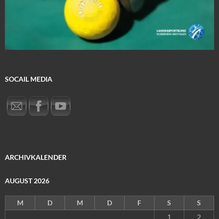
SOCAIL MEDIA
ARCHIVKALENDER
AUGUST 2026
M
D
M
D
F
S
S
1
2