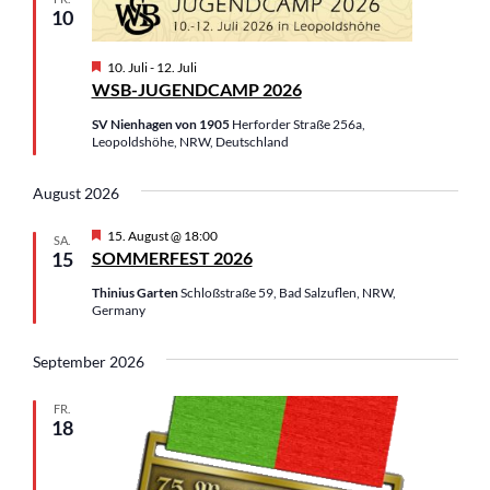
n
n
u
10
s
s
m
t
t
w
H
10. Juli
-
12. Juli
a
a
e
ä
WSB-JUGENDCAMP 2026
l
l
r
h
v
SV Nienhagen von 1905
Herforder Straße 256a,
t
t
o
l
Leopoldshöhe, NRW, Deutschland
u
u
r
e
g
n
n
e
n
August 2026
g
g
h
.
o
e
A
H
15. August @ 18:00
SA.
b
e
15
SOMMERFEST 2026
n
n
e
r
n
S
s
v
Thinius Garten
Schloßstraße 59, Bad Salzuflen, NRW,
o
u
i
Germany
r
c
c
g
e
September 2026
h
h
h
e
t
o
FR.
b
u
e
18
e
n
n
n
d
-